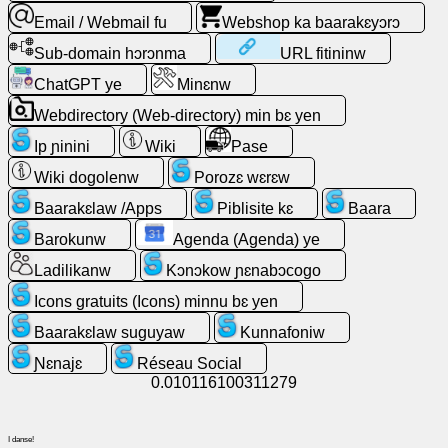
Email / Webmail fu
Webshop ka baarakɛyɔrɔ
Ladilikanw
Sub-domain hɔrɔnma
URL fitininw
ChatGPT ye
Minɛnw
Tulonkɛw
Webdirectory (Web-directory) min bɛ yen
Aw
Ip ɲinini
Wiki
Pase
ye
Wiki dogolenw
Porozɛ wɛrɛw
ɲinini
kɛ
Baarakɛlaw /Apps
Piblisite kɛ
Baara
ɛntɛrinɛti
Barokunw
Agenda (Agenda) ye
kan
Ladilikanw
Kɔnɔkow ɲɛnabɔcogo
Email
Icons gratuits (Icons) minnu bɛ yen
/
Baarakɛlaw suguyaw
Kunnafoniw
Webmail
fu
Ɲɛnajɛ
Réseau Social
0.010116100311279
Analytique
(Sɛgɛsɛgɛli)
I danse!