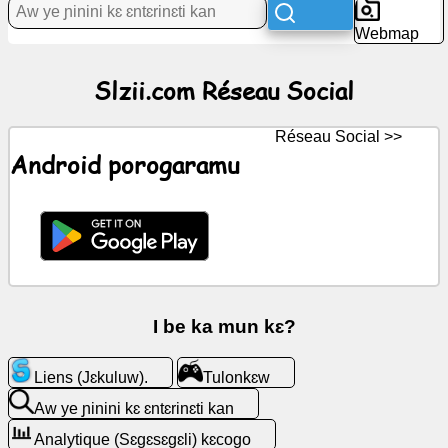
Webmap
Ɲɛnajɛ
Slzii.com Réseau Social
Réseau
Social
Réseau Social >>
Kunnafoniw
Android porogaramu
Icons
gratuits
(Icons)
minnu
bɛ
yen
I be ka mun kɛ?
ChatGPT
Liens (Jɛkuluw).
Tulonkɛw
ye
Aw ye ɲinini kɛ ɛntɛrinɛti kan
Wiki
Analytique (Sɛgɛsɛgɛli) kɛcogo