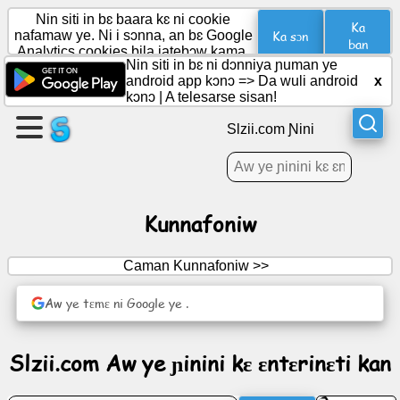
Nin siti in bɛ baara kɛ ni cookie
Ka
Ka sɔn
nafamaw ye. Ni i sɔnna, an bɛ Google
ban
Analytics cookies bila jatebɔw kama.
Nin siti in bɛ ni dɔnniya ɲuman ye
Aw
android app kɔnɔ =>
Da wuli android
x
bɛ
kɔnɔ
|
A telesarse sisan!
ɲɛ
Slzii.com Ɲini
dɔ
Dabɔ
Jɛkulu
dɔ
Kunnafoniw
dabɔ
Caman Kunnafoniw >>
Barokunw
Aw ye tɛmɛ ni Google ye .
Agenda
Slzii.com Aw ye ɲinini kɛ ɛntɛrinɛti kan
(Agenda)
ye