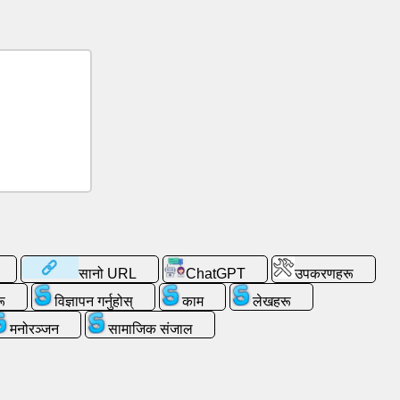
सानो URL
ChatGPT
उपकरणहरू
ू
विज्ञापन गर्नुहोस्
काम
लेखहरू
मनोरञ्जन
सामाजिक संजाल