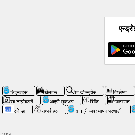
समाचार
एन्ड्र
नि:
शुल्क
आइकनहरू
ChatGPT
विकि
सम्पर्कहरू
लिङ्कहरू
खेलहरू
वेब खोज्नुहोस्
विश्लेषण
वेब डाइरेक्टरी
आईपी ​​लुकअप
विकि
यातायात
खेलहरू
एजेन्डा
सम्पर्कहरू
सामग्री व्यवस्थापन प्रणाली
वेब
खोज्नुहोस्
स्वागत छ!