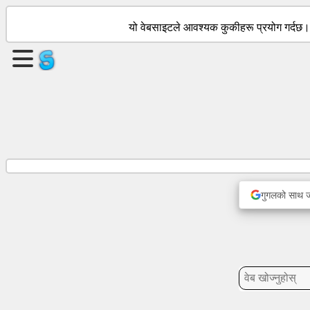
यो वेबसाइटले आवश्यक कुकीहरू प्रयोग गर्दछ
एउटा
पृष्ठ
बनाउनुहोस्
समूह
बनाउनुहोस्
लेखहरू
गुगलको साथ जार
एजेन्डा
मनोरञ्जन
सामाजिक
संजाल