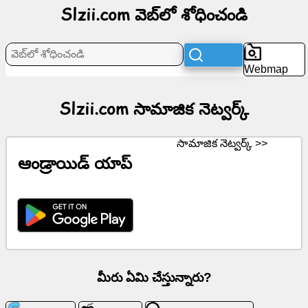
Slzii.com వెబ్‌లో శోధించండి
నెట్వర్క్
వార్తలు
Webmap
ఉచిత
చిహ్నాలు
Slzii.com సామాజిక నెట్వర్క్
ChatGPT
సామాజిక నెట్వర్క్ >>
ఆండ్రాయిడ్ యాప్
వికీ
పరిచయాలు
ఆటలు
వెబ్‌లో
మీరు ఏమి చేస్తున్నారు?
శోధించండి