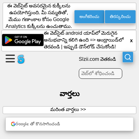
ఈ వెబ్‌సైట్ అవసరమైన కుక్కీలను
ఉపయోగిస్తుంది. మీ సమ్మతితో,
అంగీకరించు
తిరస్కరించు
మేము గణాంకాల కోసం Google
ఒక
Analytics కుక్కీలను ఉంచుతాము.
ఈ వెబ్‌సైట్ android యాప్‌లో మెరుగైన
పేజీని
అనుభవాన్ని కలిగి ఉంది =>
ఆండ్రాయిడ్‌లో
x
సృష్టించండి
తెరవండి
|
ఇప్పుడే డౌన్‌లోడ్ చేసుకోండి!
సమూహాన్ని
Slzii.com వెతకండి
సృష్టించండి
వార్తలు
వ్యాసాలు
ఎజెండా
మరింత వార్తలు >>
వినోదం
Google తో కొనసాగించండి
సామాజిక