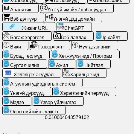
Холбоосууд
Тоглоомууд
Вэбээс хайх
Аналитик
Үнэгүй имэйл / вэб шуудан
Үнэгүй
Вэб дэлгүүр
Үнэгүй дэд домайн
имэйл
/
Жижиг URL
ChatGPT
вэб
Багаж хэрэгсэл
Вэб лавлах
Ip хайлт
шуудан
Вики
Тээвэрлэлт
Нуугдсан вики
Аналитик
Бусад төслүүд
Хөгжүүлэгчид / Програм
Сурталчилна
Ажил
Нийтлэл
Вэб
Хэлэлцэх асуудал
Харилцагчид
дэлгүүр
Агуулгын удирдлагын систем
Хөгжүүлэгчид
Үнэгүй дүрсүүд
Хэрэглэгчийн төрлүүд
/
Мэдээ
Үзвэр үйлчилгээ
Програм
Олон нийтийн сүлжээ
0.010004043579102
Багаж
хэрэгсэл