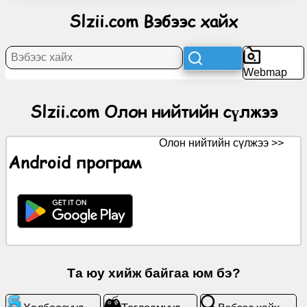
нийтийн
Slzii.com Вэбээс хайх
сүлжээ
Мэдээ
Webmap
Үнэгүй
Slzii.com Олон нийтийн сүлжээ
дүрсүүд
Олон нийтийн сүлжээ >>
ChatGPT
Android програм
Вики
Харилцагчид
Тоглоомууд
Та юу хийж байгаа юм бэ?
Вэбээс
хайх