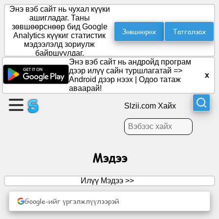
Энэ вэб сайт нь чухал күүки
ашигладаг. Таны
зөвшөөрснөөр бид Google
Зөвшөөрөх
Татгалзах
Analytics күүкиг статистик
Хуудас
мэдээлэлд зориулж
үүсгэх
байршуулдаг.
Энэ вэб сайт нь андройд програм
дээр илүү сайн туршлагатай =>
x
Бүлэг
Android дээр нээх
|
Одоо татаж
үүсгэх
аваарай!
Slzii.com Хайх
Нийтлэл
Хэлэлцэх
Мэдээ
асуудал
Илүү Мэдээ >>
Үзвэр
үйлчилгээ
Google-ийг үргэлжлүүлээрэй
Олон