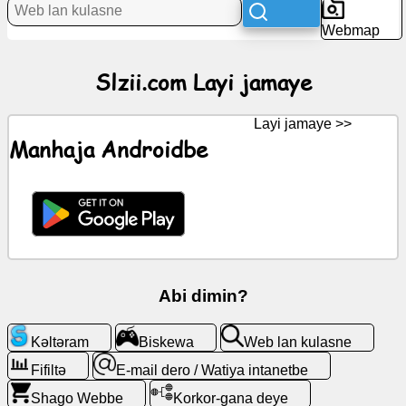
Hawar
Webmap
Icons
Slzii.com Layi jamaye
kəske
Layi jamaye >>
ZandeGPT
Manhaja Androidbe
Wiki
Kǝla
kǝlta
Abi dimin?
Biskewa
Kǝltǝram
Biskewa
Web lan kulasne
Web
lan
Fifiltə
E-mail dero / Watiya intanetbe
kulasne
Shago Webbe
Korkor-gana deye