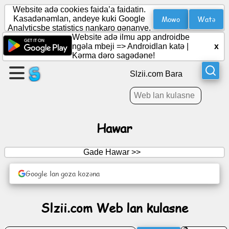
Website adə cookies faida’a faidatin.
Mowo
Watə
Kasadənəmlan, andeye kuki Google
Analyticsbe statistics nankaro gənanye.
Website adə ilmu app androidbe
Warak
ngəla mbeji =>
Androidlan katə
|
x
kunkunne
Kǝrma dǝro sagǝdǝne!
Slzii.com Bara
Karapka
kunkunne
Hawar
Hawarra
Gade Hawar >>
Agenda
Google lan goza kozəna
Soto
Slzii.com Web lan kulasne
Layi
jamaye