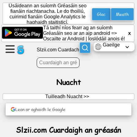
Úsáideann an suíomh Gréasáin seo
fianáin riachtanacha. Le do thoiliú,
Glac
Meath
cuirimid fianáin Google Analytics le
haghaidh staitisticí.
Cruthaigh
Tá taithí níos fearr ag an suíomh
leathanach
Gréasáin seo ar an aip android =>
x
Oscailte ar Android
|
Íoslódáil anois é!
Gaeilge
Cruthaigh
Slzii.com Cuardach
grúpa
Ailt
Nuacht
Clár
Tuilleadh Nuacht >>
oibre
Lean ar aghaidh le Google
Siamsaíocht
Slzii.com Cuardaigh an gréasán
Líonra
sóisialta