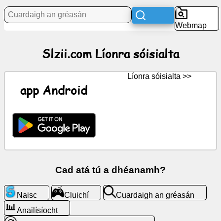
Webmap
Nuacht
Slzii.com Líonra sóisialta
Deilbhíní
saor
in
Líonra sóisialta >>
aisce,
app Android
ComhráGPT
Vicí
Teagmhálaithe
Cad atá tú a dhéanamh?
Cluichí
Naisc
Cluichí
Cuardaigh an gréasán
Cuardaigh
Anailísíocht
an