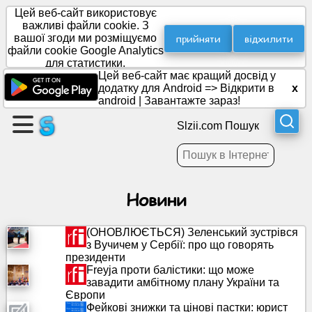
Цей веб-сайт використовує
важливі файли cookie. З
прийняти
відхилити
вашої згоди ми розміщуємо
файли cookie Google Analytics
Створити
для статистики.
сторінку
Цей веб-сайт має кращий досвід у
додатку для Android =>
Відкрити в
x
android
|
Завантажте зараз!
Створити
групу
Slzii.com Пошук
статті
Новини
Порядок
денний
(ОНОВЛЮЄТЬСЯ) Зеленський зустрівся
з Вучичем у Сербії: про що говорять
президенти
Розваги
Freyja проти балістики: що може
завадити амбітному плану України та
Європи
Соціальна
Фейкові знижки та цінові пастки: юрист
мережа