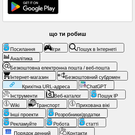
Безкоштовна
електронна
пошта
/
веб-
що ти робиш
пошта
Посилання
Ігри
Пошук в Інтернеті
Аналітика
Аналітика
Безкоштовна електронна пошта / веб-пошта
Інтернет-
магазин
Інтернет-магазин
Безкоштовний субдомен
Крихітна URL-адреса
ChatGPT
Розробники/
Інструменти
Веб-каталог
Пошук IP
додатки
Wiki
Транспорт
Прихована вікі
Інструменти
Інші проекти
Розробники/додатки
Рекламуйте
Робота
статті
Робота
Порядок денний
Контакти