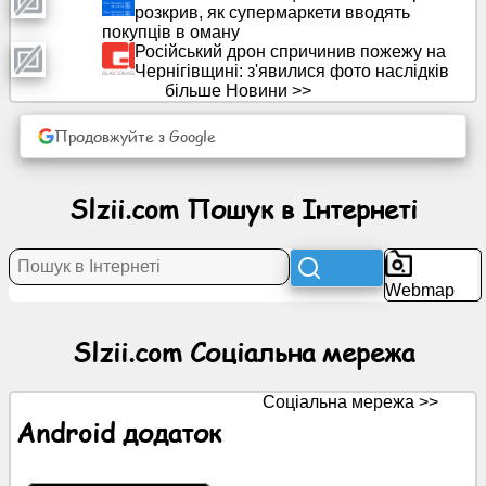
розкрив, як супермаркети вводять
покупців в оману
Російський дрон спричинив пожежу на
Новини
Чернігівщині: з'явилися фото наслідків
більше Новини >>
Безкоштовні
іконки
Продовжуйте з Google
ChatGPT
Slzii.com Пошук в Інтернеті
Wiki
Webmap
Контакти
Slzii.com Соціальна мережа
Ігри
Соціальна мережа >>
Пошук
Android додаток
в
Інтернеті