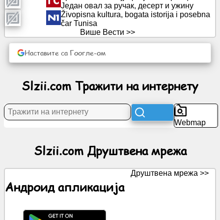
Један овал за ручак, десерт и ужину
Živopisna kultura, bogata istorija i posebna
čar Tunisa
Вести
Више Вести >>
Бесплатне
Наставите са Гоогле-ом
иконе
Slzii.com Тражити на интернету
ЦхатГПТ
Вики
Webmap
Контакти
Slzii.com Друштвена мрежа
Игре
Друштвена мрежа >>
Андроид апликација
Тражити
на
интернету