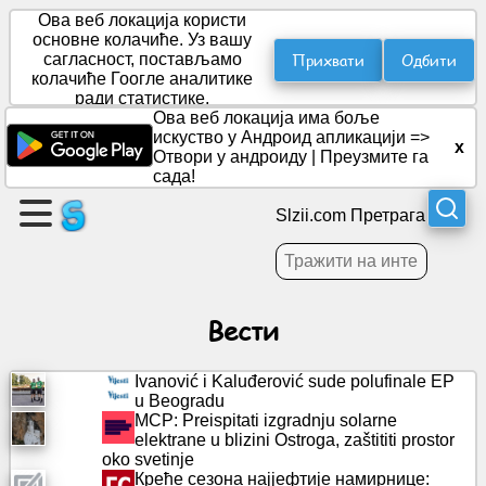
Ова веб локација користи
основне колачиће. Уз вашу
Прихвати
Одбити
сагласност, постављамо
колачиће Гоогле аналитике
Направите
ради статистике.
страницу
Ова веб локација има боље
искуство у Андроид апликацији =>
x
Отвори у андроиду
|
Преузмите га
Креирајте
сада!
групу
Slzii.com Претрага
Чланци
Вести
Дневни
ред
Ivanović i Kaluđerović sude polufinale EP
u Beogradu
Забава
MCP: Preispitati izgradnju solarne
elektrane u blizini Ostroga, zaštititi prostor
oko svetinje
Друштвена
Креће сезона најјефтије намирнице:
мрежа