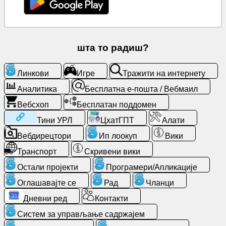
Бесплатна
е-
пошта
/
шта то радиш?
Вебмаил
Линкови
Игре
Тражити на интернету
Аналитика
Аналитика
Бесплатна е-пошта / Вебмаил
Вебсхоп
Бесплатан поддомен
Вебсхоп
Тини УРЛ
ЦхатГПТ
Алати
Програмери/
Вебдирецтори
Ип лоокуп
Вики
Апликације
Транспорт
Скривени вики
Остали пројекти
Програмери/Апликације
Алати
Оглашавајте се
Рад
Чланци
Рад
Дневни ред
Контакти
Систем за управљање садржајем
Вебдирецтори