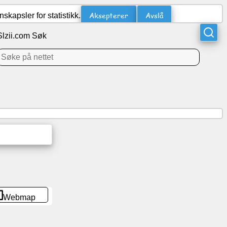
Aksepterer
Avslå
kapsler for statistikk.
Slzii.com Søk
Webmap