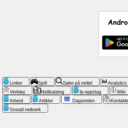
Nyheter
Andro
Gratis
ikoner
ChatGPT
Wiki
Kontakter
Linker
Spill
Søke på nettet
Analytics
Verktøy
Nettkatalog
Ip-oppslag
Wiki
Spill
Arbeid
Artikler
Dagsorden
Kontakte
Søke
Sosialt nettverk
på
nettet