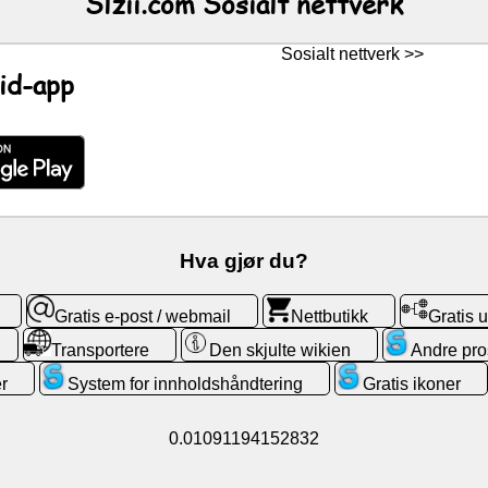
Slzii.com Sosialt nettverk
Sosialt nettverk >>
id-app
Hva gjør du?
Gratis e-post / webmail
Nettbutikk
Gratis
Transportere
Den skjulte wikien
Andre pro
r
System for innholdshåndtering
Gratis ikoner
0.01091194152832