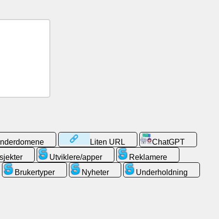
 underdomene
Liten URL
ChatGPT
sjekter
Utviklere/apper
Reklamere
Brukertyper
Nyheter
Underholdning