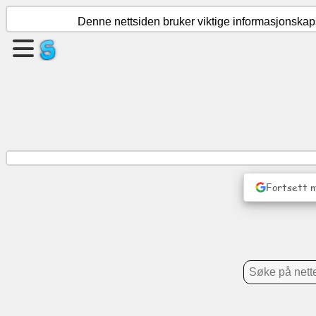
Denne nettsiden bruker viktige informasjonskapsl
Opprett
en
side
Opprett
gruppe
Fortsett 
Artikler
Dagsorden
Underholdning
Sosialt
nettverk