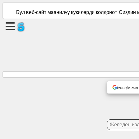
Бул веб-сайт маанилүү кукилерди колдонот. Сиздин 
Барак
түзүү
Топ
түзүү
Макалалар
Google ме
Күн
тартиби
Көңүл
ачуу
Социалдык