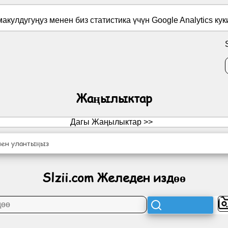
макулдугуңуз менен биз статистика үчүн Google Analytics к
Жаңылыктар
Дагы Жаңылыктар >>
нен улантыңыз
Slzii.com Желеден издөө