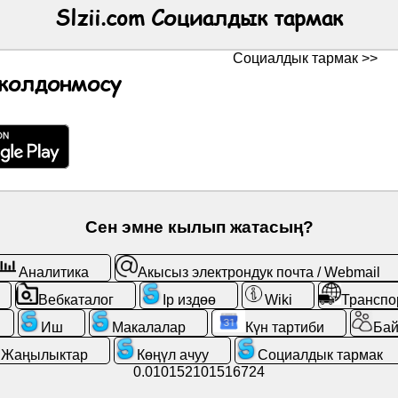
Slzii.com Социалдык тармак
Социалдык тармак >>
 колдонмосу
Сен эмне кылып жатасың?
Аналитика
Акысыз электрондук почта / Webmail
Вебкаталог
Ip издөө
Wiki
Транспо
Иш
Макалалар
Күн тартиби
Ба
Жаңылыктар
Көңүл ачуу
Социалдык тармак
0.010152101516724