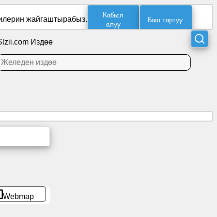
Кабыл
Баш тартуу
укилерин жайгаштырабыз.
алуу
Slzii.com Издөө
Webmap