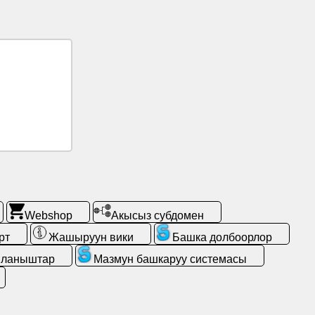
Webshop
Акысыз субдомен
рт
Жашыруун вики
Башка долбоорлор
йланыштар
Мазмун башкаруу системасы